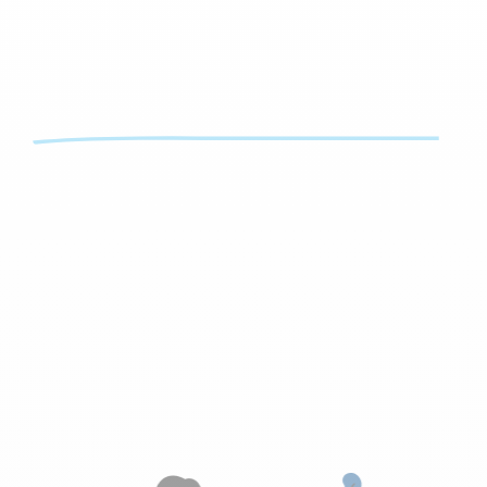
l’Orange bleue
mon coach
Wellness
BALMA
26, avenue de Galilée
31130 Balma
09 54 70 74 01
lorangebleuewellness.balma31@gmail.com