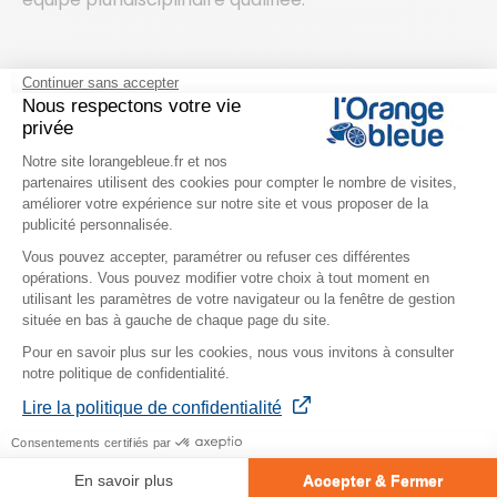
Continuer sans accepter
Venez découvrir notre espace bien-
Nous respectons votre vie
être !
privée
Plateforme de Gestion du Consentem
Notre site lorangebleue.fr et nos
partenaires utilisent des cookies pour compter le nombre de visites,
améliorer votre expérience sur notre site et vous proposer de la
publicité personnalisée.
Vous pouvez accepter, paramétrer ou refuser ces différentes
opérations. Vous pouvez modifier votre choix à tout moment en
Axeptio consent
utilisant les paramètres de votre navigateur ou la fenêtre de gestion
située en bas à gauche de chaque page du site.
Pour en savoir plus sur les cookies, nous vous invitons à consulter
notre politique de confidentialité.
Lire la politique de confidentialité
Consentements certifiés par
Un lieu unique de détente et de récupération ! Il
En savoir plus
Accepter & Fermer
est composé de :