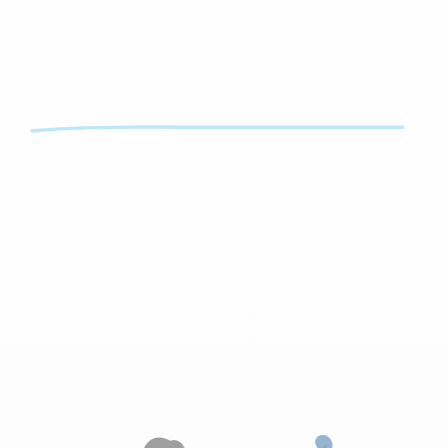
l’Orange bleue
mon coach
Wellness
CALVISSON
252 rue du Levant
30420 Calvisson
04 66 03 27 89
ob.wellness.calvisson@gmail.com