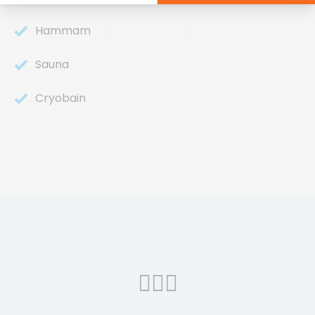
Hammam
Sauna
Cryobain
🏋🏼‍♂️